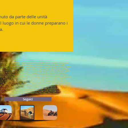
uto da parte delle unità
 il luogo in cui le donne preparano i
a.
ablanca ;Tours in morocco , cultural tours Morocco; adventure tours in morocco ,Sahara tours;
s tours; Essaouira morocco , events morocco , excursions morocco , Fez Morocco , flight
 Kasbahs , outgo travel morocco , paragliding in morocco , paragliding tours in morocco , Rabat
morocco , Merzouga morocco; zagora Morocco;Sahara morocco; Coach rental ;Minibus rental;Bus
nibus Hire in Essaouira; Minibus Hire in Tafraout; Agadir Airport transfers ;Marrakech airport
x4 Morocco, Morocco circuit, 4x4 Marrakech, 4x4 agadir, 4x4 excursion Marrakech, Marrakech
ech, accommodation Marrakech, stays Marrakech, morocco discovery, Moroccan tours, morocco
esert Ouarzazate, zagora excursions, visit Ouarzazate, visit Marrakech, Marrakech sightseeing,
co, bike tours in morocco, mtb morocco, morocco off roads, morocco incentive, morocco
, discovery desert, Tafraout visit, Tafraout trips, Tafraout bivouac, Essaouira excursion,
trekking Morocco, trekking atlas Morocco, trekking morocco, morocco trekking, Morocco Journey,
gadir, 4x4 circuit Marrakech, tours Marrakech, journey Marrakech, trip Marrakech, Marrakech day
ch, rent cars in Agadir, Moroccan tours, tour operating morocco, tour operator morocco, Morocco
ghrem;Ait mansour;Amtoudi;Tafraoute;painted rocks; Ameln valley;Goulmine;Sidi Ifni;Tafnidilt;For
ne; Volubilis; Chaouen;alhociem;Nador;Oujda;ATV;SSV;VTT;Merzouga quads; Merzouga buggy; Merzouga
om Marrakech to Taghazout;3 days;4 Days:5days;6 days;7days;8days;9days;10days;3 days Marrakech
Seguici