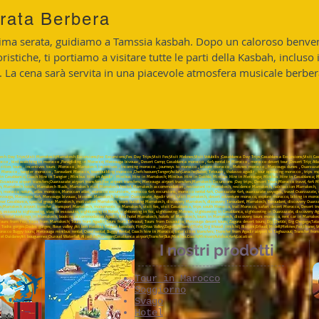
rata Berbera
rima serata, guidiamo a Tamssia kasbah. Dopo un caloroso benven
oristiche, ti portiamo a visitare tutte le parti della Kasbah, incluso
i. La cena sarà servita in una piacevole atmosfera musicale berber
ech Day Trips;Visit Marrakech;Marrakesh Excursions;Fez Excursions;Fes Day Trips;Visit Fes;Visit Meknes;Visit Volubilis ;Casablanca Day Trips;Casablanca Excursions;Visit Cas
cco , bird watching in morocco ,Paragliding in Morocco; Merzouga bivouac, Desert Camp; Casablanca morocco , 4x4 rental in Morocco , morocco desert tour ,Desert Trip; Atla
l cities tours , incentives tours Morocco , Marrakech incentives , incoming morocco , journeys to morocco , leisure morocco , Meknes morocco , Merzouga dunes , Ouarzazate
Morocco , tangier morocco , Taroudant Morocco, teambuilding morocco ,Chefchaouen;Tanger;Asilah;Larache;Rabat; Tetouan , thalasso agadir , tour operating morocco , trips 
e in Casablanca; Coach Hire in Tangier ; Minibus Hire in Agadir ; Minibus Hire in Marrakech; Minibus Hire in Dakhla; Minibus Hire in Merzouga; Minibus Hire in Casablanca; Mi
ers;Essaouira airport transfers;Ouarzazate airport transfers;Fez airport transfers; Merzouga airport transfers;Marrakech Excursions ;Day trips; Desert Tours;Morocco travel, 4
rakech, Marrakech hotels, Marrakech Riads, Marrakech riad, Marrakech hostel, Marrakech accommodation , restaurant in Marrakech, residence Marrakech, habitaccion Marrak
, morocco nature, atlas morocco, Moroccan atlas, morocco excursions, morocco 4x4 excursions, morocco rental 4x4, Ouarzazate 4x4, ouarzazate voyages, travel Ouarzazate, d
uga, Merzouga 4x4, Merzouga bivouac, bivouac Marrakech, bivouac Ouarzazate, Agadir visit, visit Marrakech, desert adventure morocco, explore morocco, biking in moroc
ar Casablanca, special group Marrakech, motivation Marrakech, team building Marrakech, discovery Marrakech, discovery Taroudant, Marrakech, Taroudant, discovery Ouarzazate
;Marrakech airport transfer , transport Marrakech, monuments in Marrakech, visit fes, visit Casablanca, trips south Morocco, trail Morocco, safari desert Morocco, Desert 
g, essaouira sightseeing, stay in essoauira, sightseeing in Rabat, sightseeing in fez, sightseeing Meknes, sightseeing in Casablanca, sightseeing in Ouarzazate, discovery A
kech, hotel bookings in Marrakech, booking accommodation Agadir, find hotel Marrakech, hotels of Marrakech, tours in Marrakech, discovery tours morocco, rent car in Marrake
Tours from Fez; Tours from Marrakech; Tours from Agadir; Tours from Tafraout; Tours from Essaouira; Merzouga desert tours; Zagora desert tours; Erg Chebbi; Erg Chegaga;Tata;I
r; Todra gorges;Dades gorges; Rose valley ;Ait ben Haddou; Telouet kassbah; Fint;Draa Valley;Zagora;Mhamid;Tinfo; Erg lihoudi ;Imilchil; Rissani;Erfoud; Midelt;Meknes;Fez;Ifra
cco Buggy tours; Merzouga minibus rental; Quad rental; Buggy Rental; Coach hire in Morocco; Inter cities transfers; Transfer from Agadir airport to Taghazout; Transfer fr
 el Ouidane;Ait bouguemez;Ouzoud Waterfall; Al jadida;Mazagan;Casablanca airport;Transfer;Bus;Minibus.Coach;Minivan;Autobus;4x4;Location
I nostri prodotti
Tour in Marocco
Soggiorno
Svago
Hotel