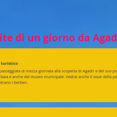
e
di un giorno da Agad
 turistico
asseggiata di mezza giornata alla scoperta di Agadir e del suo por
 baia e anche del museo municipale. Vedrai anche il souk della pic
trano i berberi.