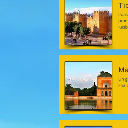
Ti
L'oas
pran
Kasba
Ma
Un g
Fna 