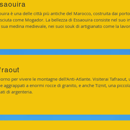
saouira
uira è una delle città più antiche del Marocco, costruita dai port
sciuta come Mogador. La bellezza di Essaouira consiste nel suo i
a sua medina medievale, nei suoi souk di artigianato come la lavor
fraout
orno per vivere le montagne dell'Anti-Atlante. Visiterai Tafraout, u
 aggrappati a enormi rocce di granito, e anche Tiznit, una piccola
ti di argenteria.