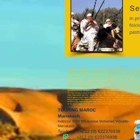
Se
In p
folcl
past
Agadir Excursions;Agadir day Trips;Visit Agadir ;Agadir souk;Marrakech Excursions ;Marrak
Morocco Desert Tours; Tours around morocco ;Agadir Tours morocco , biking tours in moro
ticketing morocco , golf morocco , golf courses in morocco , hotels in morocco , imperia
Morocco , Riads in morocco , Saidia morocco , seminars morocco , spa morocco, Tafraout 
rental ;car rental in morocco ; Coach Hire in Agadir ; Coach Hire in marrakech; Coach Hir
transfers;Casablanca airport transfers;Errachidia airport transfers;Tangier airport transf
excursion, ourika valley, Agafay desert ; Asni ;Toubkal;Marrakech hotel, hotels of Mar
trips, trips to morocco, desert morocco, Moroccan desert, beach morocco, Moroccan beach
Merzouga excursions, Merzouga dunes, Merzouga desert, Merzouga morocco, morocco Merzo
incentives, incentive Agadir, incentive Marrakech, seminar Marrakech, week Agadir, semin
Ouzoud excursion, Ouzoud waterfall excursions, Taroudant excursions, Marrakech transfers
discover morocco, travel to morocco, 4x4 landcruiser Agadir cruise, Marrakech sightseein
trips, Ouarzazate day trip , Agadir day trips , Marrakech day trips, book hotel in Marra
travel agency, travel agent; Tours from Tangier; Tours from Rabat; Tours from Casablanca; 
boujerif;Legzira Beach;Aglou; Tiznit; Kerdous; Ait hmed; Taghazout;Paradise valley;Imouzze
4x4;Merzouga Sand Dunes;Merzouga hotels; Luxury desert camp; Standard desert camp; Moro
to fez desert trip;3 Days fez to Marrakech desert tours;4 days Merzouga desert tours; Bin
TOURING MAROC
Marrakech
Indirizzo :0220 BIS Avenue Mohamed V-Guéliz-
Marrakech
Telefono :
+212 (0) 622376938
:
+212 (0) 622376938