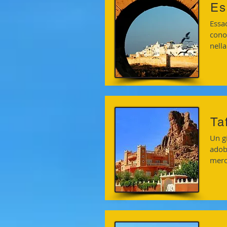
Es
Essao
cono
nell
Ta
Un gi
adobe
merca