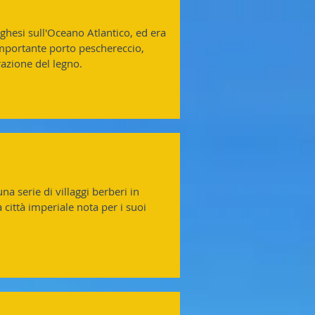
oghesi sull'Oceano Atlantico, ed era
mportante porto peschereccio,
azione del legno.
na serie di villaggi berberi in
 città imperiale nota per i suoi