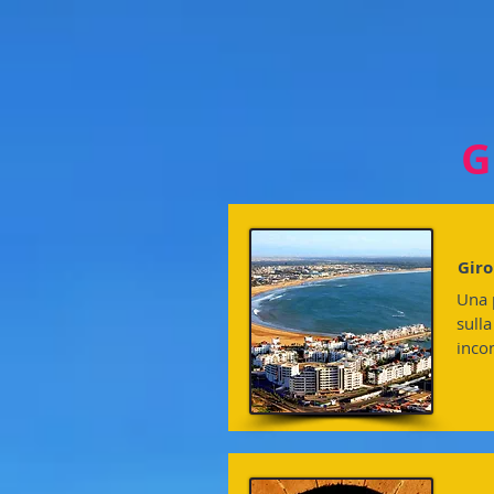
Git
Giro
Una p
sulla
incon