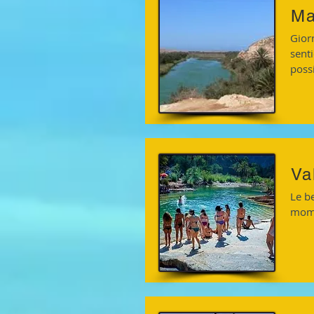
Ma
Gior
senti
possi
Va
Le be
mome