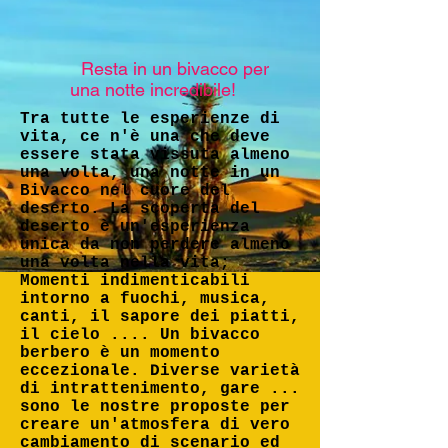
Resta in un bivacco per
una notte incredibile!
Tra tutte le esperienze di
vita, ce n'è una che deve
essere stata vissuta almeno
una volta, una notte in un
Bivacco nel cuore del
deserto. La scoperta del
deserto è un'esperienza
unica da non perdere almeno
una volta nella vita;
Momenti indimenticabili
intorno a fuochi, musica,
canti, il sapore dei piatti,
il cielo .... Un bivacco
berbero è un momento
eccezionale. Diverse varietà
di intrattenimento, gare ...
sono le nostre proposte per
creare un'atmosfera di vero
cambiamento di scenario ed