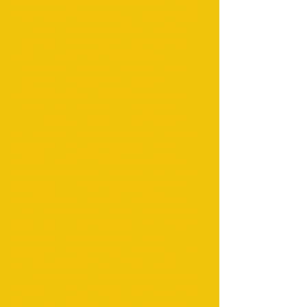
trekking; sejourau maroc; bivacco; campo
nel deserto; noleggio; quad; dune buggy;
4x4; bus; allenatore; minibus; lac ben
elouidane; plage blanche; legzira beach;
paradise valley; erg chebbi; tata; erg
chegaga; sahara; città imperiali; tour;
viaggio; gite di un giorno; sidi ifni;
dakhla; laayoune; saidia; tanger; rabat;
meknes; fez; ifrane; asni; ouergane;
vallee du draa; mhamid; dromadaires;
cameltrip; rutas por Marruecos; Viajes a
Marruecos; desde Marrakech; desde
tanger; desde fes; desde casablanca;
escursioni; rutas el desierto; 15 días por
Marruecos; 10 días por Marruecos; 8 días
por Marruecos; 6 giorni da Marruecos; 3
giorni da Marruecos; Dunas doradas de
Merzouga; Itinerario Marruecos 7 giorni;
Ciudades Imperiales; que ver en
Marruecos, cose da fare; cosas que ver y
hacer en Marruecos; El dromedario;
khaima berebere; taghazout; surf; massa;
birdwatching; eco tour; marocco tour in
bicicletta; gite in bicicletta; haut atlas;