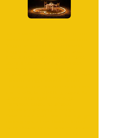
Tour in Marocco; Tour in Marocco; Tour in
Marocco; Tour nel deserto del Marocco;
Viaggio nel deserto; Tour nel deserto;
Viaggio nel Sahara; voyage au maroc;
circuito 4x4 au maroc; tours au maroc;
tour atlante; escursioni a marrakech;
escursioni agadir; escursioni fes;
Ouarzazate escursioni, noleggio pullman
marocco, noleggio autobus marocco,
minibus, autocar, posizione, randonnees
chamelieres; cameltrekking; zagora; fes;
tangeri; rabat; agadir; merzouga;
marrakech; essaouira; tafraout;
taroudant; chefchaouen; meknes;
Casablanca; erfoud; rissani; todra gorges;
dades gorges; ait ben Haddou; telouet
valley; draa valley; ourika valley; cascades
d'ouzoud; ouzoud water fall; toubak;