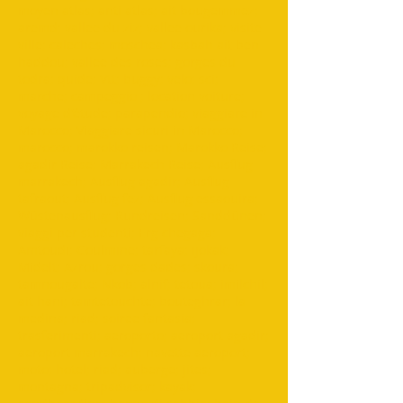
moyen atlas; anti atlas; ait bougemmez;
aremd; vallee du ziz; vallee ourika; visite
ville; caleches; moschea; kasbah ait ben
haddou; vallee des roses; gorges du
todra; quide; Vtt; buggy; velo; sci;
marche; campeggio ; location voiture;
voyage d'étude; parapendio; viaggiare in
Marocco; Viaggiare sicuri in Marocco;
marocco; marokko reisen; Marokko Reise;
agadir Reise; Marrakech Reise; Ausflug
marrakech; Ausflug agadir; Ausflug
tafraout; Ausflug fez; Ausflug essaouira;
Wüstenausflug; Rundreisen; Sanddünen;
viaggi per studenti; Erg chegaga;
Amtoudi; Goulmine; tarfaya; ijokak;
Midelt; Azrou; gorges dades; skoura;
tamnougalte; Nkob; alnif; tetoua; imilchil;
ait hani; tamtetouchte; bouteghrar; la
medina; riad; soiree fantasia;
trasferimenti; aeroporto; aeroport agadir;
aeroport marrakech; navette aeroport;
moto; hotel; riad; auberge; jites;
montagna; tripadvisor; kayak;