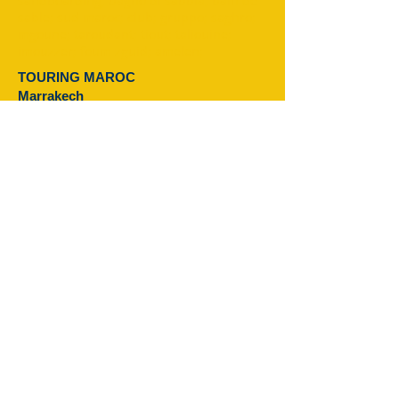
sandboarding; bagno di sabbia; bain de
sable; sud maroc; club; gruppo; saghro;
mgoune; taroudant; tiout; taliouine;
imouzzer; foum zguid; amelen;
TOURING MAROC
Marrakech
Indirizzo :0220 BIS Avenue Mohamed V-Guéliz-
Marrakech
Telefono :
+212 (0) 622376938
:
+212 (0) 622376938
E-mail:
touringmaroc@gmail.com