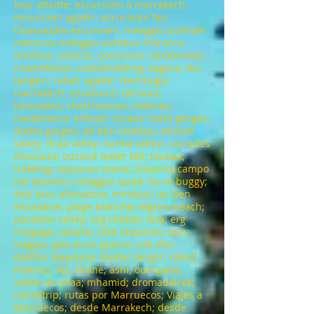
tour atlante; escursioni a marrakech;
escursioni agadir; escursioni fes;
Ouarzazate escursioni, noleggio pullman
marocco, noleggio autobus marocco,
minibus, autocar, posizione, randonnees
chamelieres; cameltrekking; zagora; fes;
tangeri; rabat; agadir; merzouga;
marrakech; essaouira; tafraout;
taroudant; chefchaouen; meknes;
Casablanca; erfoud; rissani; todra gorges;
dades gorges; ait ben Haddou; telouet
valley; draa valley; ourika valley; cascades
d'ouzoud; ouzoud water fall; toubak;
trekking; sejourau maroc; bivacco; campo
nel deserto; noleggio; quad; dune buggy;
4x4; bus; allenatore; minibus; lac ben
elouidane; plage blanche; legzira beach;
paradise valley; erg chebbi; tata; erg
chegaga; sahara; città imperiali; tour;
viaggio; gite di un giorno; sidi ifni;
dakhla; laayoune; saidia; tanger; rabat;
meknes; fez; ifrane; asni; ouergane;
vallee du draa; mhamid; dromadaires;
cameltrip; rutas por Marruecos; Viajes a
Marruecos; desde Marrakech; desde