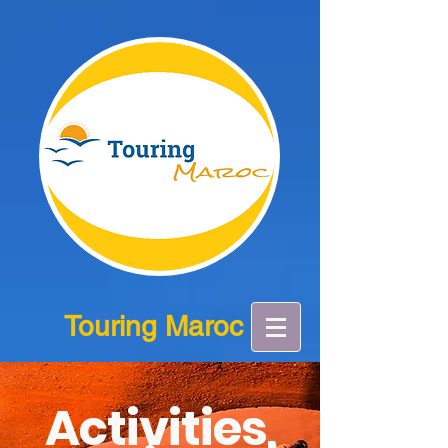
Touring Maroc
Activities,