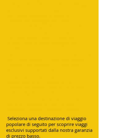
Noleggio Minibus a Marrakech; Noleggio
Minibus a Dakhla; Noleggio Minibus a
Merzouga; Noleggio Minibus a
Casablanca; Noleggio Minibus a
Essaouira; Noleggio Minibus a Tafraout;
Trasferimenti aeroportuali; Escursioni;
Gite giornaliere; Tour nel deserto.
Bus;Minibus;pullman;noleggio 4x4;
Casablanca; El
jadida;Rabat;Larache;Assilah;Tangeri;Teto
uan ;Chefchaouen ; Elhoceima ;Saidia
;Ouajda ;Fes ;Meknes ;Fez ;Volubilis
;Ifrane ;Errachidia ;Erfoud
;Rissani;Merzouga;Tinghir;Boumalen
dades;Ouarzazate;Zagora;Ait ben
Haddou;Marrakech Falls;Ouzoira; Safi;El
oualidia;Agadir;Taroudant;Tafraout;Imouz
zer;Paradise Valley;Massa;Tizit;plage
blanche; Spiaggia di Legzira ;Sidi ifni
;Goulmim;Tarfaya;Laayoune;Dakhla
Seleziona una destinazione di viaggio
popolare di seguito per scoprire viaggi
esclusivi supportati dalla nostra garanzia
di prezzo basso.