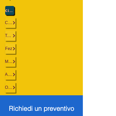
Città:
Casablanca
Tangeri
Fez
Marrakech
Agadir
Ouarzazate
Richiedi un preventivo