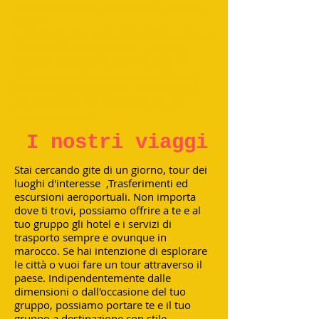
Aremd;montagna dell'Atlante;Essaouira;
Safi;El
oualidia;Agadir;Taroudant;Tafraout;Imouz
zer;Paradise Valley;Massa;Tizit;plage
blanche; Spiaggia di Legzira ;Sidi ifni
;Goulmim;Tarfaya;Laayoune;Dakhla;Erg
cheebi;Erg Chegaga;Valle del Draa;gole
del Todra;gole del Dades;Lac bin el
ouidane;Imilchil
I nostri viaggi
Stai cercando gite di un giorno, tour dei
luoghi d'interesse ,Trasferimenti ed
escursioni aeroportuali. Non importa
dove ti trovi, possiamo offrire a te e al
tuo gruppo gli hotel e i servizi di
trasporto sempre e ovunque in
marocco. Se hai intenzione di esplorare
le città o vuoi fare un tour attraverso il
paese. Indipendentemente dalle
dimensioni o dall'occasione del tuo
gruppo, possiamo portare te e il tuo
gruppo a destinazione con stile.