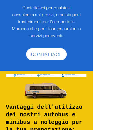
Contattateci per qualsiasi
consulenza sui prezzi, orari sia per i
trasferimenti per l'aeroporto in
Marocco che per i Tour ;escursioni o
servizi per eventi.
CONTATTACI
Vantaggi dell'utilizzo
dei nostri autobus e
minibus a noleggio per
la tua prenotazione: