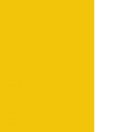
Casablanca ;noleggio auto ad Agadir
;noleggio auto a Marrakech; Noleggio
pullman ad Agadir ; Noleggio pullman a
Marrakech; Noleggio pullman a
Casablanca; Noleggio pullman a Tangeri ;
Noleggio Minibus ad Agadir ; Noleggio
Minibus a Marrakech; Noleggio minibus
a Fez; Noleggio minibus a Dakhla;
Noleggio Minibus a Merzouga; Noleggio
Minibus a Casablanca; Noleggio Minibus
a Essaouira; Noleggio Minibus a Tafraout;
Trasferimenti aeroportuali ;Escursioni
;Gite di un giorno; Tour nel deserto;
accampamento nel deserto;
Autobus;Minibus;pullman;noleggio 4x4;
passeggino; Noleggio Quad; Casablanca;
El jadida; Mazagan; Rabat; Larache;
Asilah; Tangeri; Tetouan ; Chefchaouen ;
Elhoceima ;Saidia ;Oujda ;Fes ;Meknes
;Fez ;Volubilis ;Ifrane ;Errachidia ;Erfoud
;Rissani;Merzouga;Tinghir;Boumalen
dades;Ouarzazate;Zagora;Ait ben
Haddou;Marrakech;Ouzoud Water
Falls;Ourikatal;Asni;Toubkal;