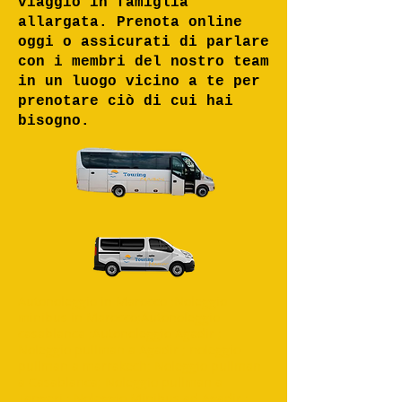
viaggio in famiglia
allargata. Prenota online
oggi o assicurati di parlare
con i membri del nostro team
in un luogo vicino a te per
prenotare ciò di cui hai
bisogno.
Autonoleggio in Marocco ;Noleggio
minibus in Marocco;Autonoleggio
casablanca ;Autonoleggio Agadir ;
Noleggio pullman a Agadir ; noleggio
pullman a marrakech; Noleggio pullman
a Casablanca; Noleggio pullman a
Tangeri ; Noleggio Minibus ad Agadir ;