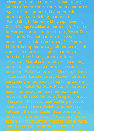
adventure tours in morocco ,Sahara tours;
Morocco Desert Tours; Tours around morocco
;Agadir Tours morocco , biking tours in
morocco , bird watching in morocco
,Paragliding in Morocco; Merzouga bivouac,
Desert Camp; Casablanca morocco , 4x4 rental
in Morocco , morocco desert tour ,Desert Trip;
Atlas tours; Essaouira morocco , events
morocco , excursions morocco , Fez Morocco ,
flight ticketing morocco , golf morocco , golf
courses in morocco , hotels in morocco ,
imperial cities tours , incentives tours
Morocco , Marrakech incentives , incoming
morocco , journeys to morocco , leisure
morocco , Meknes morocco , Merzouga dunes
, Ouarzazate Kasbahs , outgo travel morocco ,
paragliding in morocco , paragliding tours in
morocco , Rabat Morocco , Riads in morocco ,
Saidia morocco , seminars morocco , spa
morocco, Tafraout Morocco , tangier morocco
, Taroudant Morocco, teambuilding morocco
,Chefchaouen;Tanger;Asilah;Larache;Rabat;
Tetouan , thalasso agadir , tour operating
morocco , trips morocco , Merzouga morocco;
zagora Morocco;Sahara morocco; Coach rental
;Minibus rental;Bus rental ;car rental in
morocco ; Coach Hire in Agadir ; Coach Hire in