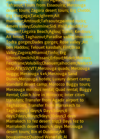
Tafraout; Tours from Essaouira; Merzouga
desert tours; Zagora desert tours; Erg Chebbi;
Erg Chegaga;Tata;Ighrem;Ait
mansour;Amtoudi;Tafraoute;painted rocks;
Ameln valley;Goulmine;Sidi Ifni;Tafnidilt;For
boujerif;Legzira Beach;Aglou; Tiznit; Kerdous;
Ait hmed; Taghazout;Paradise valley;Imouzzer;
Todra gorges;Dades gorges; Rose valley ;Ait
ben Haddou; Telouet kassbah; Fint;Draa
Valley;Zagora;Mhamid;Tinfo; Erg
Lihoudi;Imilchil;Rissani;Erfoud;Midelt;Meknes;
Fez;Ifrane;Volubilis;Chaouen;alhociem;Nador;O
ujda;ATV;SSV;VTT;Merzouga quads; Merzouga
buggy; Merzouga 4x4;Merzouga Sand
Dunes;Merzouga hotels; Luxury desert camp;
Standard desert camp; Morocco Buggy tours;
Merzouga minibus rental; Quad rental; Buggy
Rental; Coach hire in Morocco; Inter cities
transfers; Transfer from Agadir airport to
Taghazout; Transfer from Marrakech to
Taghazout;3 days;4 Days:5days;6
days;7days;8days;9days;10days;3 days
Marrakech to fez desert trip;3 Days fez to
Marrakech desert tours;4 days Merzouga
desert tours; Bin el Ouidane;Ait
bouguemez;Ouzoud Waterfall; Al