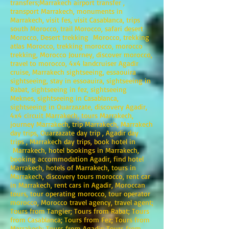
transfers;Marrakech airport transfer ,
transport Marrakech, monuments in
Marrakech, visit fes, visit Casablanca, trips
south Morocco, trail Morocco, safari desert
Morocco, Desert trekking Morocco, trekking
atlas Morocco, trekking morocco, morocco
trekking, Morocco Journey, discover morocco,
travel to morocco, 4x4 landcruiser Agadir
cruise, Marrakech sightseeing, essaouira
sightseeing, stay in essoauira, sightseeing in
Rabat, sightseeing in fez, sightseeing
Meknes, sightseeing in Casablanca,
sightseeing in Ouarzazate, discovery Agadir,
4x4 circuit Marrakech, tours Marrakech,
journey Marrakech, trip Marrakech, Marrakech
day trips, Ouarzazate day trip , Agadir day
trips , Marrakech day trips, book hotel in
Marrakech, hotel bookings in Marrakech,
booking accommodation Agadir, find hotel
Marrakech, hotels of Marrakech, tours in
Marrakech, discovery tours morocco, rent car
in Marrakech, rent cars in Agadir, Moroccan
tours, tour operating morocco, tour operator
morocco, Morocco travel agency, travel agent;
Tours from Tangier; Tours from Rabat; Tours
from Casablanca; Tours from Fez; Tours from
Marrakech; Tours from Agadir; Tours from