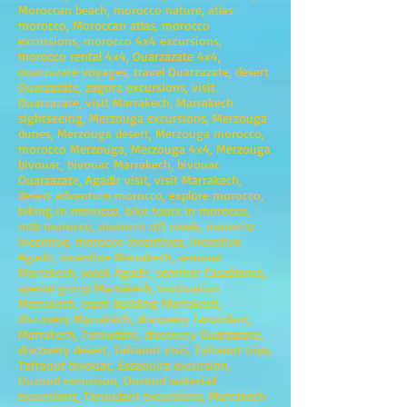
Moroccan beach, morocco nature, atlas
morocco, Moroccan atlas, morocco
excursions, morocco 4x4 excursions,
morocco rental 4x4, Ouarzazate 4x4,
ouarzazate voyages, travel Ouarzazate, desert
Ouarzazate, zagora excursions, visit
Ouarzazate, visit Marrakech, Marrakech
sightseeing, Merzouga excursions, Merzouga
dunes, Merzouga desert, Merzouga morocco,
morocco Merzouga, Merzouga 4x4, Merzouga
bivouac, bivouac Marrakech, bivouac
Ouarzazate, Agadir visit, visit Marrakech,
desert adventure morocco, explore morocco,
biking in morocco, bike tours in morocco,
mtb morocco, morocco off roads, morocco
incentive, morocco incentives, incentive
Agadir, incentive Marrakech, seminar
Marrakech, week Agadir, seminar Casablanca,
special group Marrakech, motivation
Marrakech, team building Marrakech,
discovery Marrakech, discovery Taroudant,
Marrakech, Taroudant, discovery Ouarzazate,
discovery desert, Tafraout visit, Tafraout trips,
Tafraout bivouac, Essaouira excursion,
Ouzoud excursion, Ouzoud waterfall
excursions, Taroudant excursions, Marrakech