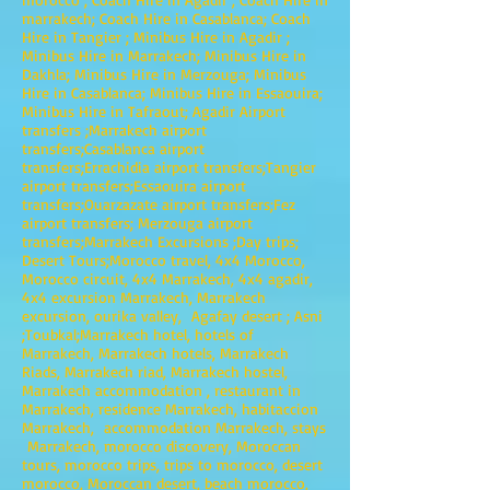
marrakech; Coach Hire in Casablanca; Coach
Hire in Tangier ; Minibus Hire in Agadir ;
Minibus Hire in Marrakech; Minibus Hire in
Dakhla; Minibus Hire in Merzouga; Minibus
Hire in Casablanca; Minibus Hire in Essaouira;
Minibus Hire in Tafraout; Agadir Airport
transfers ;Marrakech airport
transfers;Casablanca airport
transfers;Errachidia airport transfers;Tangier
airport transfers;Essaouira airport
transfers;Ouarzazate airport transfers;Fez
airport transfers; Merzouga airport
transfers;Marrakech Excursions ;Day trips;
Desert Tours;Morocco travel, 4x4 Morocco,
Morocco circuit, 4x4 Marrakech, 4x4 agadir,
4x4 excursion Marrakech, Marrakech
excursion, ourika valley, Agafay desert ; Asni
;Toubkal;Marrakech hotel, hotels of
Marrakech, Marrakech hotels, Marrakech
Riads, Marrakech riad, Marrakech hostel,
Marrakech accommodation , restaurant in
Marrakech, residence Marrakech, habitaccion
Marrakech, accommodation Marrakech, stays
Marrakech, morocco discovery, Moroccan
tours, morocco trips, trips to morocco, desert
morocco, Moroccan desert, beach morocco,