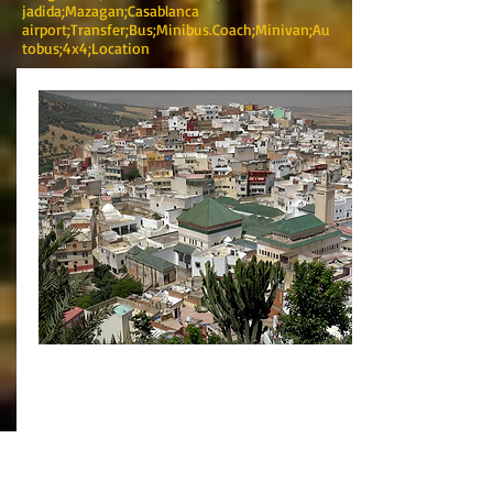
jadida;Mazagan;Casablanca
airport;Transfer;Bus;Minibus.Coach;Minivan;Au
tobus;4x4;Location
TOUR DEL PATRIMONIO EBRAICO 11
Giorni