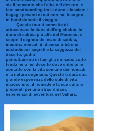
sia il tramonto che l'alba nel deserto, e
fare sandboarding tra le dune e lasciare i
bagagli pesanti di cui non hai bisogno
in hotel durante il viaggio.
Questo tour ti permette di
attraversare le dune dell'erg chebbi, le
dune di sabbia più alte del Marocco; e
scopri il segreto del mare di sabbia,
incontra nomadi di diverse tribù che
custodisce i segreti e la saggezza del
deserto, goditi
pernottamenti in famiglia nomade, sotto
tenda nera nel deserto dove entrerai in
contatto con la vita comune dei nomadi
e la natura originaria. Questo ti darà una
grande esperienza dello stile di vita
marocchino, il nomade e la sua cultura,
preparati per una straordinaria
esperienza di avventura nel Sahara.