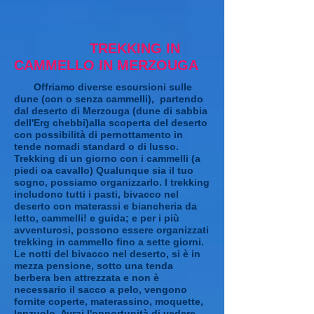
TREKKING IN
CAMMELLO IN MERZOUGA
Offriamo diverse escursioni sulle
dune (con o senza cammelli),
partendo
dal deserto di Merzouga (dune di sabbia
dell'Erg chebbi)
alla scoperta del deserto
con possibilità di pernottamento in
tende nomadi standard o di lusso.
Trekking di un giorno con i cammelli (a
piedi oa cavallo) Qualunque sia il tuo
sogno, possiamo organizzarlo. I trekking
includono tutti i pasti, bivacco nel
deserto con materassi e biancheria da
letto, cammelli! e guida; e per i più
avventurosi, possono essere organizzati
trekking in cammello fino a sette giorni.
Le notti del bivacco nel deserto, si è in
mezza pensione, sotto una tenda
berbera ben attrezzata e non è
necessario il sacco a pelo, vengono
fornite coperte, materassino, moquette,
lenzuolo. Avrai l'opportunità di vedere