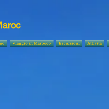
Maroc
amo
Viaggio in Marocco
Escursioni
Attività