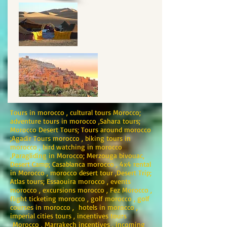
Tours in morocco , cultural tours Morocco;
adventure tours in morocco ,Sahara tours;
Morocco Desert Tours; Tours around morocco
;Agadir Tours morocco , biking tours in
morocco , bird watching in morocco
,Paragliding in Morocco; Merzouga bivouac,
Desert Camp; Casablanca morocco , 4x4 rental
in Morocco , morocco desert tour ,Desert Trip;
Atlas tours; Essaouira morocco , events
morocco , excursions morocco , Fez Morocco ,
flight ticketing morocco , golf morocco , golf
courses in morocco , hotels in morocco ,
imperial cities tours , incentives tours
Morocco , Marrakech incentives , incoming