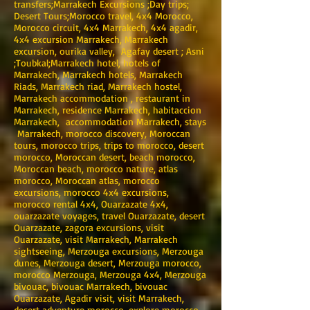
transfers;Marrakech Excursions ;Day trips;
Desert Tours;Morocco travel, 4x4 Morocco,
Morocco circuit, 4x4 Marrakech, 4x4 agadir,
4x4 excursion Marrakech, Marrakech
excursion, ourika valley, Agafay desert ; Asni
;Toubkal;Marrakech hotel, hotels of
Marrakech, Marrakech hotels, Marrakech
Riads, Marrakech riad, Marrakech hostel,
Marrakech accommodation , restaurant in
Marrakech, residence Marrakech, habitaccion
Marrakech, accommodation Marrakech, stays
Marrakech, morocco discovery, Moroccan
tours, morocco trips, trips to morocco, desert
morocco, Moroccan desert, beach morocco,
Moroccan beach, morocco nature, atlas
morocco, Moroccan atlas, morocco
excursions, morocco 4x4 excursions,
morocco rental 4x4, Ouarzazate 4x4,
ouarzazate voyages, travel Ouarzazate, desert
Ouarzazate, zagora excursions, visit
Ouarzazate, visit Marrakech, Marrakech
sightseeing, Merzouga excursions, Merzouga
dunes, Merzouga desert, Merzouga morocco,
morocco Merzouga, Merzouga 4x4, Merzouga
bivouac, bivouac Marrakech, bivouac
Ouarzazate, Agadir visit, visit Marrakech,
desert adventure morocco, explore morocco,