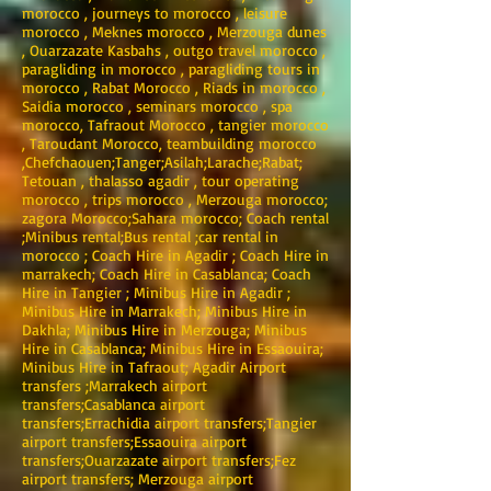
morocco , journeys to morocco , leisure
morocco , Meknes morocco , Merzouga dunes
, Ouarzazate Kasbahs , outgo travel morocco ,
paragliding in morocco , paragliding tours in
morocco , Rabat Morocco , Riads in morocco ,
Saidia morocco , seminars morocco , spa
morocco, Tafraout Morocco , tangier morocco
, Taroudant Morocco, teambuilding morocco
,Chefchaouen;Tanger;Asilah;Larache;Rabat;
Tetouan , thalasso agadir , tour operating
morocco , trips morocco , Merzouga morocco;
zagora Morocco;Sahara morocco; Coach rental
;Minibus rental;Bus rental ;car rental in
morocco ; Coach Hire in Agadir ; Coach Hire in
marrakech; Coach Hire in Casablanca; Coach
Hire in Tangier ; Minibus Hire in Agadir ;
Minibus Hire in Marrakech; Minibus Hire in
Dakhla; Minibus Hire in Merzouga; Minibus
Hire in Casablanca; Minibus Hire in Essaouira;
Minibus Hire in Tafraout; Agadir Airport
transfers ;Marrakech airport
transfers;Casablanca airport
transfers;Errachidia airport transfers;Tangier
airport transfers;Essaouira airport
transfers;Ouarzazate airport transfers;Fez
airport transfers; Merzouga airport