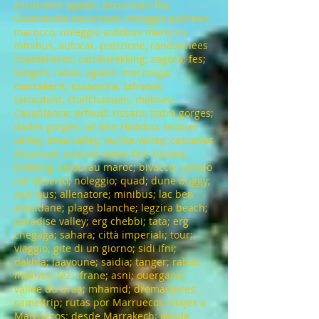
escursioni agadir; escursioni fes;
Ouarzazate escursioni, noleggio pullman
marocco, noleggio autobus marocco,
minibus, autocar, posizione, randonnees
chamelieres; cameltrekking; zagora; fes;
tangeri; rabat; agadir; merzouga;
marrakech; essaouira; tafraout;
taroudant; chefchaouen; meknes;
Casablanca; erfoud; rissani; todra gorges;
dades gorges; ait ben Haddou; telouet
valley; draa valley; ourika valley; cascades
d'ouzoud; ouzoud water fall; toubak;
trekking; sejourau maroc; bivacco; campo
nel deserto; noleggio; quad; dune buggy;
4x4; bus; allenatore; minibus; lac ben
elouidane; plage blanche; legzira beach;
paradise valley; erg chebbi; tata; erg
chegaga; sahara; città imperiali; tour;
viaggio; gite di un giorno; sidi ifni;
dakhla; laayoune; saidia; tanger; rabat;
meknes; fez; ifrane; asni; ouergane;
vallee du draa; mhamid; dromadaires;
cameltrip; rutas por Marruecos; Viajes a
Marruecos; desde Marrakech; desde