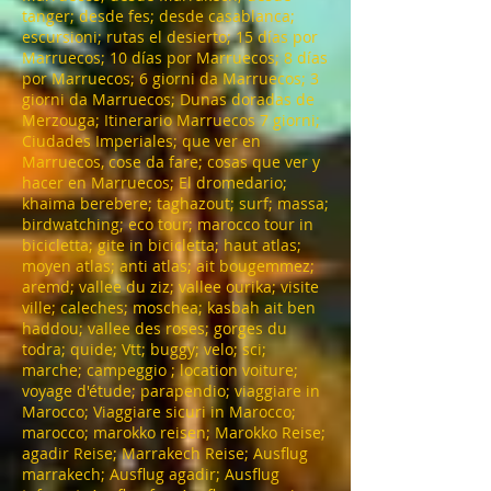
tanger; desde fes; desde casablanca;
escursioni; rutas el desierto; 15 días por
Marruecos; 10 días por Marruecos; 8 días
por Marruecos; 6 giorni da Marruecos; 3
giorni da Marruecos; Dunas doradas de
Merzouga; Itinerario Marruecos 7 giorni;
Ciudades Imperiales; que ver en
Marruecos, cose da fare; cosas que ver y
hacer en Marruecos; El dromedario;
khaima berebere; taghazout; surf; massa;
birdwatching; eco tour; marocco tour in
bicicletta; gite in bicicletta; haut atlas;
moyen atlas; anti atlas; ait bougemmez;
aremd; vallee du ziz; vallee ourika; visite
ville; caleches; moschea; kasbah ait ben
haddou; vallee des roses; gorges du
todra; quide; Vtt; buggy; velo; sci;
marche; campeggio ; location voiture;
voyage d'étude; parapendio; viaggiare in
Marocco; Viaggiare sicuri in Marocco;
marocco; marokko reisen; Marokko Reise;
agadir Reise; Marrakech Reise; Ausflug
marrakech; Ausflug agadir; Ausflug