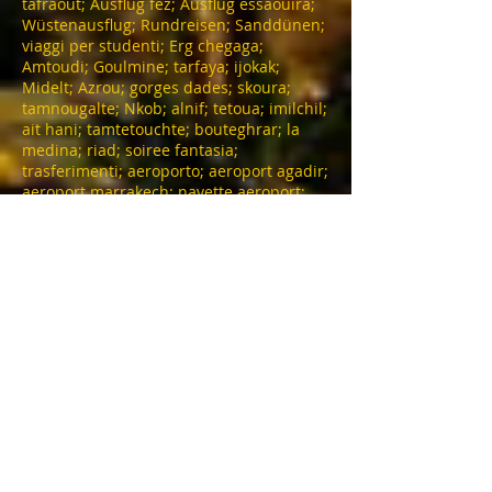
tafraout; Ausflug fez; Ausflug essaouira;
Wüstenausflug; Rundreisen; Sanddünen;
viaggi per studenti; Erg chegaga;
Amtoudi; Goulmine; tarfaya; ijokak;
Midelt; Azrou; gorges dades; skoura;
tamnougalte; Nkob; alnif; tetoua; imilchil;
ait hani; tamtetouchte; bouteghrar; la
medina; riad; soiree fantasia;
trasferimenti; aeroporto; aeroport agadir;
aeroport marrakech; navette aeroport;
moto; hotel; riad; auberge; jites;
montagna; tripadvisor; kayak;
sandboarding; bagno di sabbia; bain de
sable; sud maroc; club; gruppo; saghro;
mgoune; taroudant; tiout; taliouine;
imouzzer; foum zguid; amelen; merzouga
desert trip; fes desert trip; marrakech
desert trip
TOURING MAROC
Marrakech
Indirizzo :0220 BIS Avenue Mohamed V-Guéliz-
Marrakech
Telefono :
+212 (0) 622376938