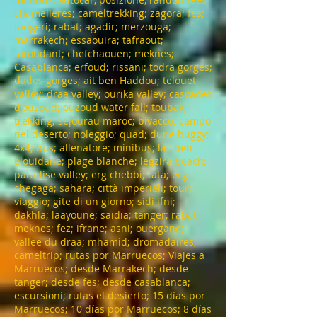
chamelieres; cameltrekking; zagora; fes;
tangeri; rabat; agadir; merzouga;
marrakech; essaouira; tafraout;
taroudant; chefchaouen; meknes;
Casablanca; erfoud; rissani; todra gorges;
dades gorges; ait ben Haddou; telouet
valley; draa valley; ourika valley; cascades
d'ouzoud; ouzoud water fall; toubak;
trekking; sejourau maroc; bivacco; campo
nel deserto; noleggio; quad; dune buggy;
4x4; bus; allenatore; minibus; lac ben
elouidane; plage blanche; legzira beach;
paradise valley; erg chebbi; tata; erg
chegaga; sahara; città imperiali; tour;
viaggio; gite di un giorno; sidi ifni;
dakhla; laayoune; saidia; tanger; rabat;
meknes; fez; ifrane; asni; ouergane;
vallee du draa; mhamid; dromadaires;
cameltrip; rutas por Marruecos; Viajes a
Marruecos; desde Marrakech; desde
tanger; desde fes; desde casablanca;
escursioni; rutas el desierto; 15 días por
Marruecos; 10 días por Marruecos; 8 días