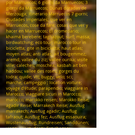
por Marruecos; 6 giorni da Marruecos; 3
giorni da Marruecos; Dunas doradas de
Merzouga; Itinerario Marruecos 7 giorni;
Ciudades Imperiales; que ver en
Marruecos, cose da fare; cosas que ver y
hacer en Marruecos; El dromedario;
khaima berebere; taghazout; surf; massa;
birdwatching; eco tour; marocco tour in
bicicletta; gite in bicicletta; haut atlas;
moyen atlas; anti atlas; ait bougemmez;
aremd; vallee du ziz; vallee ourika; visite
ville; caleches; moschea; kasbah ait ben
haddou; vallee des roses; gorges du
todra; quide; Vtt; buggy; velo; sci;
marche; campeggio ; location voiture;
voyage d'étude; parapendio; viaggiare in
Marocco; Viaggiare sicuri in Marocco;
marocco; marokko reisen; Marokko Reise;
agadir Reise; Marrakech Reise; Ausflug
marrakech; Ausflug agadir; Ausflug
tafraout; Ausflug fez; Ausflug essaouira;
Wüstenausflug; Rundreisen; Sanddünen;
viaggi per studenti; Erg chegaga;
Amtoudi; Goulmine; tarfaya; ijokak;