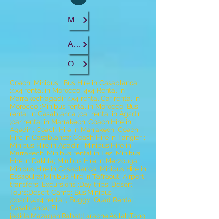
Marrakech
Agadir
Ouarzazate
Coach ;Minibus ; Bus Hire in Casablanca
;4x4 rental in Morocco; 4x4 Rental in
Marrakech;agadir 4x4 rental;Car rental in
Morocco ;Minibus rental in Morocco; Bus
rental in Casablanca ;car rental in Agadir
;car rental in Marrakech; Coach Hire in
Agadir ; Coach Hire in Marrakech; Coach
Hire in Casablanca; Coach Hire in Tangier ;
Minibus Hire in Agadir ; Minibus Hire in
Marrakech; Minibus rental in Fez; Minibus
Hire in Dakhla; Minibus Hire in Merzouga;
Minibus Hire in Casablanca; Minibus Hire in
Essaouira; Minibus Hire in Tafraout; Airport
transfers ;Excursions ;Day trips; Desert
Tours;Desert Camp; Bus;Minibus
;coach;4x4 rental ; Buggy; Quad Rental;
Casablanca; El
jadida;Mazagan;Rabat;Larache;Asilah;Tang