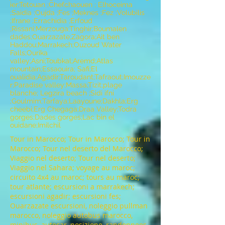
ier;Tetouan ;Chefchaouen ; Elhoceima
;Saidia ;Oujda ;Fes ;Meknes ;Fez ;Volubilis
;Ifrane ;Errachidia ;Erfoud
;Rissani;Merzouga;Tinghir;Boumalen
dades;Ouarzazate;Zagora;Ait ben
Haddou;Marrakech;Ouzoud Water
Falls;Ourika
valley;Asni;Toubkal;Aremd;Atlas
mountain;Essaouira; Safi;El
oualidia;Agadir;Taroudant;Tafraout;Imouzze
r;Paradise valley;Massa;Tizit;plage
blanche; Legzira beach ;Sidi ifni
;Goulmim;Tarfaya;Laayoune;Dakhla;Erg
cheebi;Erg Chegaga;Draa Valley;Todra
gorges;Dades gorges;Lac bin el
ouidane;Imilchil
Tour in Marocco; Tour in Marocco; Tour in
Marocco; Tour nel deserto del Marocco;
Viaggio nel deserto; Tour nel deserto;
Viaggio nel Sahara; voyage au maroc;
circuito 4x4 au maroc; tours au maroc;
tour atlante; escursioni a marrakech;
escursioni agadir; escursioni fes;
Ouarzazate escursioni, noleggio pullman
marocco, noleggio autobus marocco,
minibus, autocar, posizione, randonnees